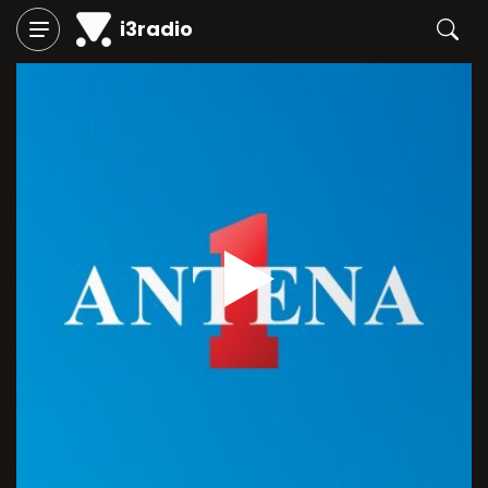
i3radio
Play