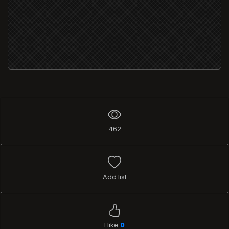
462
Add list
I like
0