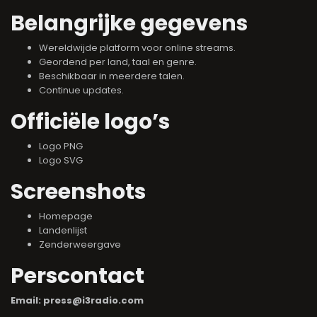
Belangrijke gegevens
Wereldwijde platform voor online streams.
Geordend per land, taal en genre.
Beschikbaar in meerdere talen.
Continue updates.
Officiële logo’s
Logo PNG
Logo SVG
Screenshots
Homepage
Landenlijst
Zenderweergave
Perscontact
Email: press@i3radio.com