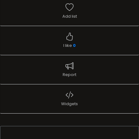
Add list
I like
0
Report
Widgets