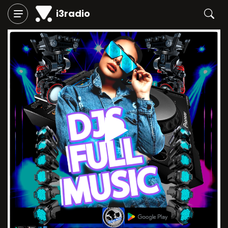
i3radio
Play