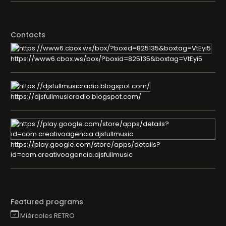
Contacts
https://www6.cbox.ws/box/?boxid=825135&boxtag=VtEyi5
https://djsfullmusicradio.blogspot.com/
https://play.google.com/store/apps/details?
id=com.creativoagencia.djsfullmusic
Featured programs
Miércoles RETRO