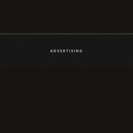
We use
cookies
to give you the best online experience.
ADVERTISING
Browse
Yes, I agree
Radio
TV
Country
Gender
Artist
ADVERTISING
Charts