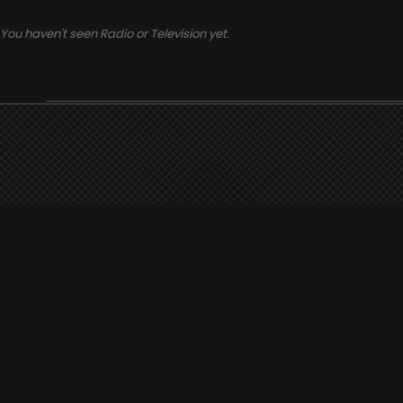
You haven't seen Radio or Television yet.
Support
i3radio
Terms
i3radio, Radio/TV Online Network
Cookies
Privacy
Legal
Made in Spain
2026
About
Faq
Contact
Press