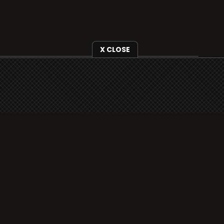
X CLOSE
i3radio is fully functional on all iOS devices
from Apple, including your iPhone and iPads
well as Android devices.
Add to home screen