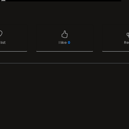
list
I like
0
Re