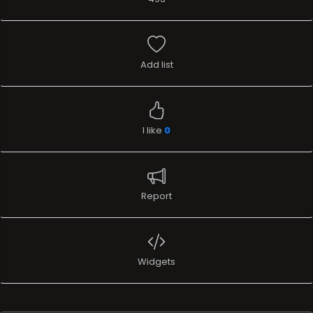
Add list
I like
0
Report
Widgets