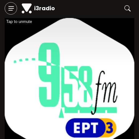
i3radio
Tap to unmute