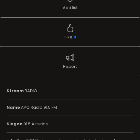
Add list
I like
0
Report
Stream
RADIO
Name
APQ Radio 91.5 FM
Slogan
91.5 Asturias