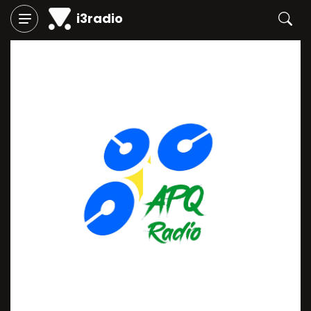
i3radio
Play