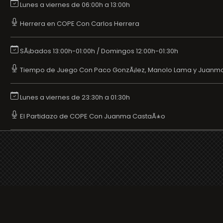
Lunes a viernes de 06:00h a 13:00h
Herrera en COPE Con Carlos Herrera
SÃ¡bados 13:00h-01:00h / Domingos 12:00h-01:30h
Tiempo de Juego Con Paco GonzÃ¡lez, Manolo Lama y Juanm
Lunes a viernes de 23:30h a 01:30h
El Partidazo de COPE Con Juanma CastaÃ±o
Your favorite Radio/TV here
Broadcasters' History
Clear history