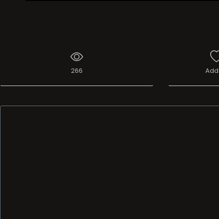
Live Broadcast
266
Add 