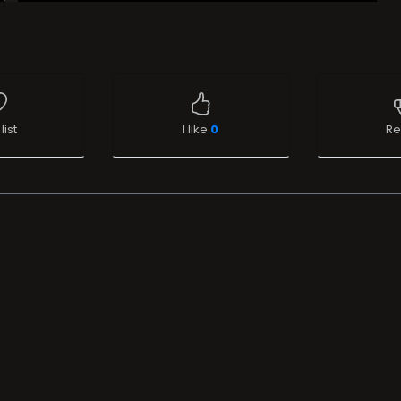
list
I like
0
Re