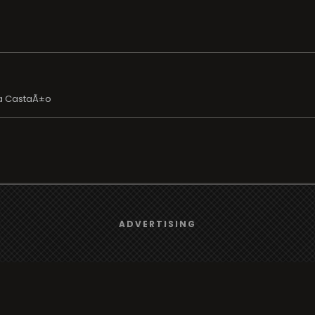
a CastaÃ±o
We use
cookies
to give you the best online experience.
ADVERTISING
Yes, I agree