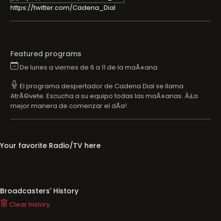
https://twitter.com/Cadena_Dial
Featured programs
De lunes a viernes de 6 a 11 de la maÃ±ana.
El programa despertador de Cadena Dial se llama
AtrÃ©vete. Escucha a su equipo todas las maÃ±anas. Â¡La
mejor manera de comenzar el dÃ­a!
Your favorite Radio/TV here
Broadcasters' History
Clear history