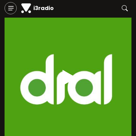
i3radio
Play