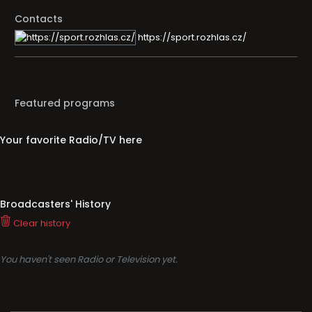
Contacts
https://sport.rozhlas.cz/
Featured programs
Your favorite Radio/TV here
Broadcasters' History
Clear history
You haven't seen Radio or Television yet.