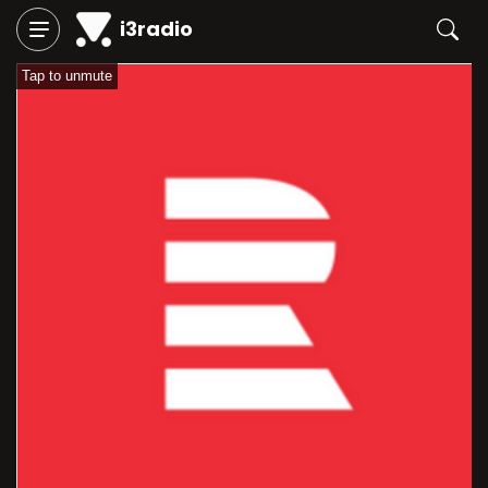
i3radio
Tap to unmute