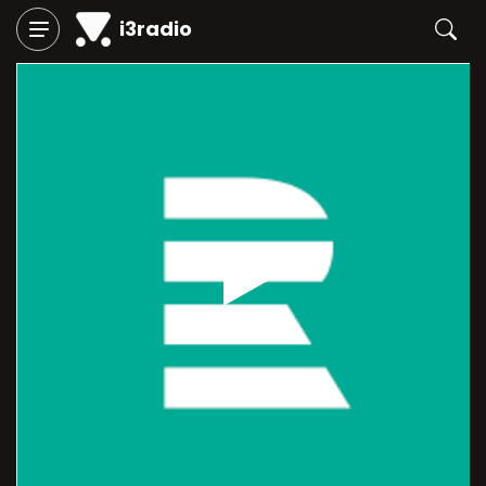
i3radio
Play